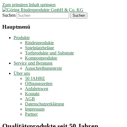
Zum primären Inhalt springen
Suchen
Biologische Rohstoffe aus dem Münsterlan
Göring Rindenprodukte GmbH
Hauptmenü
Produkte
Rindenprodukte
Spielplatzbeläge
Torfprodukte und Substrate
Kompostprodukte
Service und Beratung
Ausschreibungstexte
Über uns
50 JAHRE
Öffnungszeiten
Anfahrtsweg
Kontakt
AGB
Datenschutzerklärung
Impressum
Partner
Qualitätsprodukte seit 50 Jahren