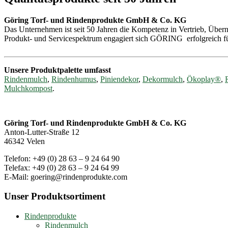
Göring Torf- und Rindenprodukte GmbH & Co. KG
Das Unternehmen ist seit 50 Jahren die Kompetenz in Vertrieb, Übe
Produkt- und Servicespektrum engagiert sich GÖRING erfolgreich fü
The Collins online translator is a convenient companion for learners 
Unsere Produktpalette umfasst
contexts so that new words stick. By practicing with sentences and lis
Rindenmulch
,
Rindenhumus
,
Piniendekor
,
Dekormulch
,
Ökoplay®
,
in search and example sentences to build targeted
vocabulary
lists and
Mulchkompost
.
Regularly revisiting entries and testing yourself on collocations and p
bridge between encountering unfamiliar items and making them part of
Göring Torf- und Rindenprodukte GmbH & Co. KG
Wer sich über die Mechanik und den Ablauf von
Chicken Road Spiel
Anton-Lutter-Straße 12
46342 Velen
Telefon: +49 (0) 28 63 – 9 24 64 90
Telefax: +49 (0) 28 63 – 9 24 64 99
E-Mail: goering@rindenprodukte.com
Unser Produktsortiment
Rindenprodukte
Rindenmulch