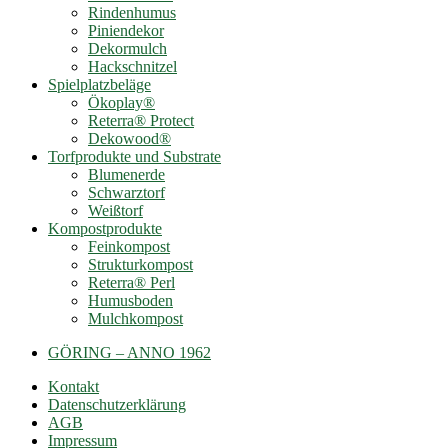
Rindenhumus
Piniendekor
Dekormulch
Hackschnitzel
Spielplatzbeläge
Ökoplay®
Reterra® Protect
Dekowood®
Torfprodukte und Substrate
Blumenerde
Schwarztorf
Weißtorf
Kompostprodukte
Feinkompost
Strukturkompost
Reterra® Perl
Humusboden
Mulchkompost
GÖRING – ANNO 1962
Kontakt
Datenschutzerklärung
AGB
Impressum